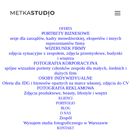
OFERTA
PORTRETY BIZNESOWE
sesje dla zarządów, kadry menedżerskiej, ekspertów i innych
reprezentantów firmy
WIZERUNEK FIRMY
zdjęcia sytuacyjne z zespołem, zdjęcia przemysłowe, budynki
i wnętrza
FOTOGRAFIA KORPORACYJNA
spójne wizualnie portrety członków zespołu dla małych, średnich i
dużych firm
OSOBY INDYWIDYUALNE
Oferta dla JDG i biznesów opartych na marce własnej, zdjęcia do CV
FOTOGRAFIA REKLAMOWA
Zdjęcia biznesowe, którymi
Zdjęcia produktowe, beauty, lifestyle i wnętrz
KLIENCI
będziesz się chwalić
PORTFOLIO
BLOG
O NAS
Zespół
Wynajem studia fotograficznego w Warszawie
Portrety biznesowe
KONTAKT